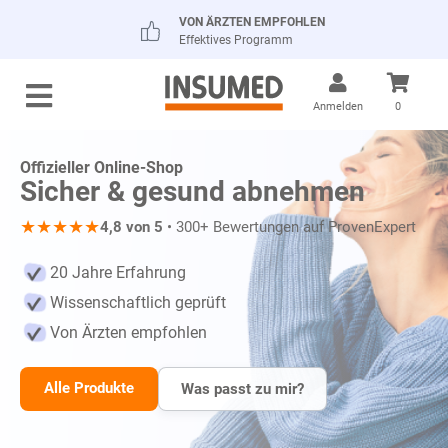
VON ÄRZTEN EMPFOHLEN
Effektives Programm
Anmelden
0
Offizieller Online-Shop
Sicher & gesund abnehmen
★
★
★
★
★
4,8 von 5
• 300+ Bewertungen auf ProvenExpert
20 Jahre Erfahrung
Wissenschaftlich geprüft
Von Ärzten empfohlen
Alle Produkte
Was passt zu mir?