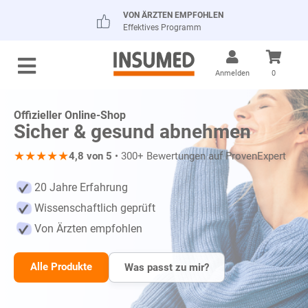
VON ÄRZTEN EMPFOHLEN
Effektives Programm
Anmelden
0
Offizieller Online-Shop
Sicher & gesund abnehmen
★
★
★
★
★
4,8 von 5
• 300+ Bewertungen auf ProvenExpert
20 Jahre Erfahrung
Wissenschaftlich geprüft
Von Ärzten empfohlen
Alle Produkte
Was passt zu mir?