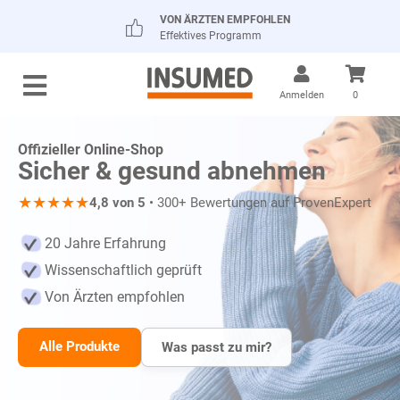
VON ÄRZTEN EMPFOHLEN
Effektives Programm
Anmelden
0
Offizieller Online-Shop
Sicher & gesund abnehmen
★
★
★
★
★
4,8 von 5
• 300+ Bewertungen auf ProvenExpert
20 Jahre Erfahrung
Wissenschaftlich geprüft
Von Ärzten empfohlen
Alle Produkte
Was passt zu mir?